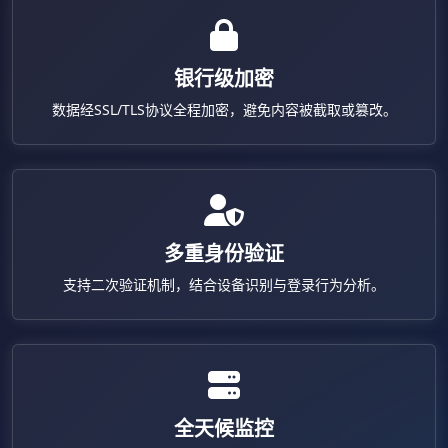
银行级加密
数据经SSL/TLS协议全程加密，避免内容被截取或篡改。
多重身份验证
支持二次验证机制，结合设备识别与登录行为分析。
全天候监控