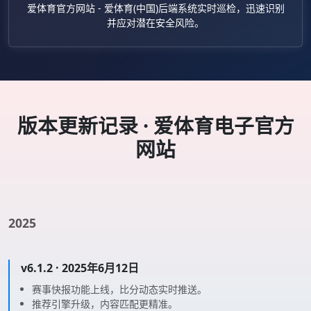
爱体育官方网站 - 爱体育(中国)后端系统实时巡检，迅速识别
并应对潜在安全风险。
版本更新记录 · 爱体育电子官方
网站
2025
v6.1.2 · 2025年6月12日
赛事快报功能上线，比分动态实时推送。
推荐引擎升级，内容匹配更精准。