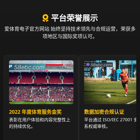
平台荣誉展示
爱体育电子官方网站 始终坚持技术领先与合规运营，荣获多
项地区与国际奖项认可。
2022 年度体育服务金奖
数据加密合规认证
表彰在用户体验和内容完整性上
平台通过 ISO/IEC 27001 
的持续优化。
系权威审核。