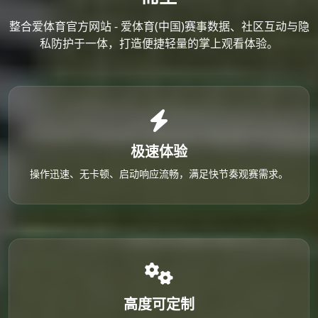
整合爱体育官方网站 - 爱体育(中国)赛事数据、社区互动与隐
私防护于一体，打造便捷轻量的掌上观看体验。
极速体验
操作迅速、无卡顿、启动响应流畅，满足快节奏观赛需求。
高度可定制