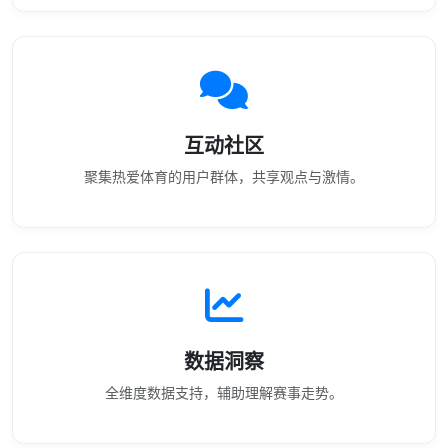
互动社区
聚集热爱体育的用户群体，共享观点与激情。
数据洞察
全维度数据支持，辅助理解赛事走势。